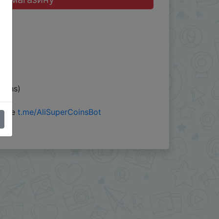
oins)
 боте
t.me/AliSuperCoinsBot