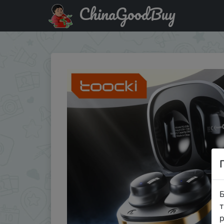
ChinaGoodBuy
Придбати по знижці PL4PWWKWCPJQ Toocki EJ06 TWS Bluet
Б
т
р