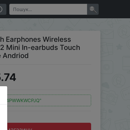
i In-earbuds Touch Control With Mic for Phone Andriod
×
h Earphones Wireless
2 Mini In-earbuds Touch
e Andriod
.74
"PL4PWWKWCPJQ"
до магазину