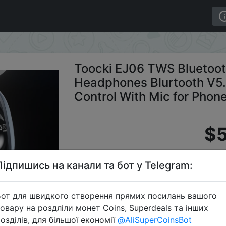
ooth Earphones Wireless Headphones Blurtooth V5.2 Min
Toocki EJ06 TWS Bluetoot
Headphones Blurtooth V5.
Control With Mic for Phon
$5
Підпишись на канали та бот у Telegram:
Промокод:
от для швидкого створення прямих посилань вашого
овару на роздліли монет Coins, Superdeals та інших
озділів, для більшої економії
@AliSuperCoinsBot
Перейти 