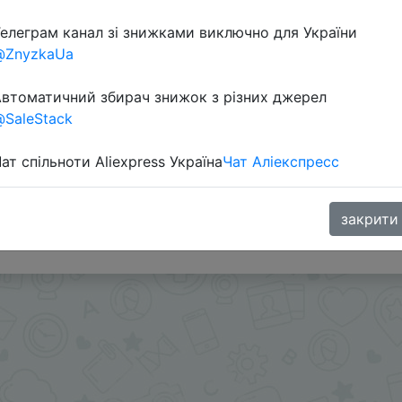
елеграм канал зі знижками виключно для України
@ZnyzkaUa
втоматичний збирач знижок з різних джерел
SaleStack
ат спільноти Aliexpress Україна
Чат Аліекспресс
а $1 (промокод PL4PWWKWCPJQ) + монетки $2.44(244 C
s или SuperDeals на интересующий вас товар можно в
закрити
.me/%2B8jHVizJO6XY3M2Qy