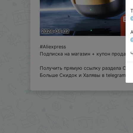
Т
2024-04-02
А
@
#Aliexpress
Ч
Подписка на магазин + купон продавц
Получить прямую ссылку раздела Coin
Больше Скидок и Халявы в telegram
t