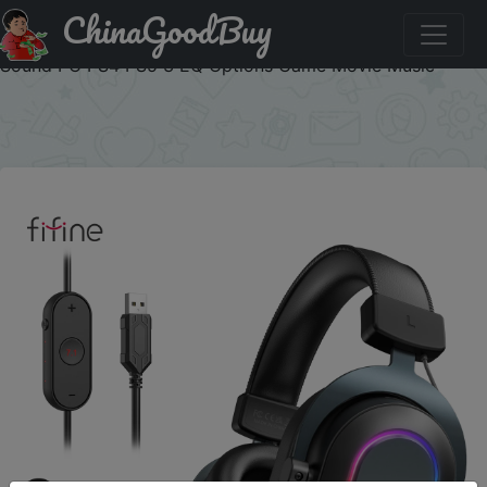
ChinaGoodBuy
Придбати по знижці AECD3 Fifine Dynamic RGB Gaming
Headset with Mic Over-Ear Headphones 7.1 Surround
Sound PC PS4 PS5 3 EQ Options Game Movie Music
×