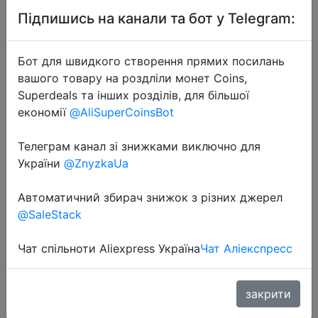
Підпишись на канали та бот у Telegram:
Бот для швидкого створення прямих посилань
вашого товару на роздліли монет Coins,
Superdeals та інших розділів, для більшої
2024-04-01
економії
@AliSuperCoinsBot
Fifine Dynamic RGB Gaming
Headset with Mic Over-Ear
Телеграм канал зі знижками виключно для
Headphones 7.1 Surround Sound PC
України
@ZnyzkaUa
PS4 PS5 3 EQ Options Game Movie
Music
Автоматичний збирач знижок з різних джерел
@SaleStack
$26.99
Чат спільноти Aliexpress Україна
Чат Аліекспресс
закрити
Промокод:
"AECD3"