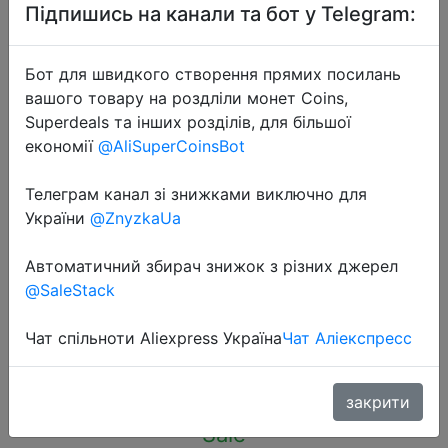
Підпишись на канали та бот у Telegram:
Бот для швидкого створення прямих посилань
вашого товару на роздліли монет Coins,
Superdeals та інших розділів, для більшої
2024-03-29
економії
@AliSuperCoinsBot
QOOVI Dual USB Type C PD 20W
Charger 5A Fast Charging Wall
Телеграм канал зі знижками виключно для
України
@ZnyzkaUa
Adapter Quick Charge 4.0 QC For
iPhone 14 13 12 Huawei Xiaomi
Автоматичний збирач знижок з різних джерел
Samsung
@SaleStack
Чат спільноти Aliexpress Україна
Чат Аліекспресс
$1.5
закрити
Sale