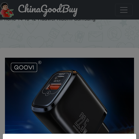
ChinaGoodBuy
Знижка на QOOVI Dual USB Type C PD 20W Charger 5A
Fast Charging Wall Adapter Quick Charge 4.0 QC For
iPhone 14 13 12 Huawei Xiaomi Samsung
×