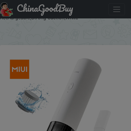
ChinaGoodBuy
Придбати по знижці MIUI Cordless Handheld Vacuum
Cleaner for Laptop & Car,Portable & Multifunctional,USB
Rechargeable,Strong Suction,White
×