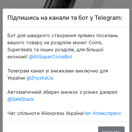
Підпишись на канали та бот у Telegram:
Бот для швидкого створення прямих посилань
2024-03-29
вашого товару на роздліли монет Coins,
MIUI Cordless Handheld Vacuum
Superdeals та інших розділів, для більшої
Cleaner for Laptop & Car,Portable &
економії
@AliSuperCoinsBot
Multifunctional,USB
Телеграм канал зі знижками виключно для
Rechargeable,Strong Suction,White
України
@ZnyzkaUa
Автоматичний збирач знижок з різних джерел
$14.62
@SaleStack
Чат спільноти Aliexpress Україна
Чат Аліекспресс
Sale
закрити