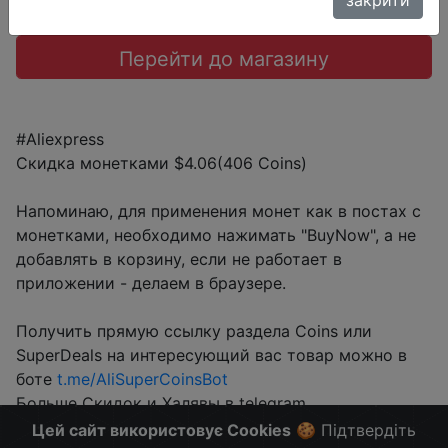
Перейти до магазину
#Aliexpress
Скидка монетками $4.06(406 Coins)
Напоминаю, для применения монет как в постах с
монетками, необходимо нажимать "BuyNow", а не
добавлять в корзину, если не работает в
приложении - делаем в браузере.
Получить прямую ссылку раздела Coins или
SuperDeals на интересующий вас товар можно в
боте
t.me/AliSuperCoinsBot
Больше Скидок и Халявы в telegram
t.me/%2B8jHVizJO6XY3M2Qy
Цей сайт використовує Cookies
🍪 Підтвердіть