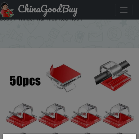
ChinaGoodBuy
Акція на 50PCS Cable Organizer Clips Cable Management
Wire Manager Cord Holder USB Charging Data Line
Bobbin Winder Wall Mounted Hook
×