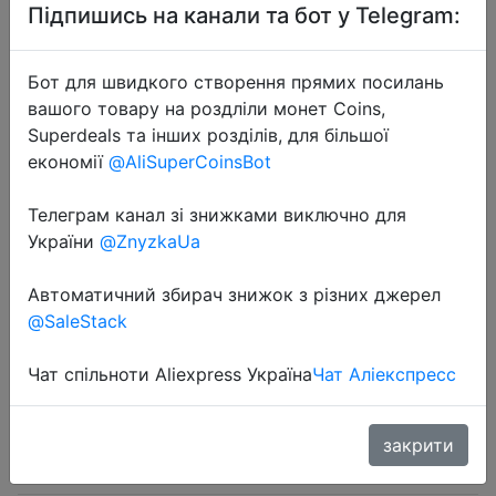
Підпишись на канали та бот у Telegram:
Бот для швидкого створення прямих посилань
вашого товару на роздліли монет Coins,
Superdeals та інших розділів, для більшої
2024-03-27
економії
@AliSuperCoinsBot
50PCS Cable Organizer Clips Cable
Телеграм канал зі знижками виключно для
Management Wire Manager Cord
України
@ZnyzkaUa
Holder USB Charging Data Line
Bobbin Winder Wall Mounted Hook
Автоматичний збирач знижок з різних джерел
@SaleStack
$0.85
Чат спільноти Aliexpress Україна
Чат Аліекспресс
закрити
Sale