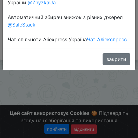
України
@ZnyzkaUa
Автоматичний збирач знижок з різних джерел
Додаткова інформація відсутня.
@SaleStack
Слідкуйте за знижками на мобільному, в телеграм
каналі:
Чат спільноти Aliexpress Україна
Чат Аліекспресс
ZnyzhkaUA
закрити
Цей сайт використовує Cookies
🍪 Підтвердіть
згоду на їх зберігання та використання
прийняти
відхилити