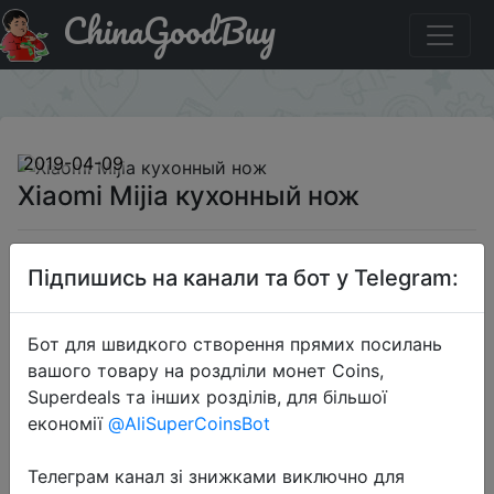
ChinaGoodBuy
Код на знижку BGRUA562 Xiaomi Mijia кухонный нож
×
2019-04-09
Xiaomi Mijia кухонный нож
$29.99
Підпишись на канали та бот у Telegram:
Бот для швидкого створення прямих посилань
Промокод:
"BGRUA562"
вашого товару на роздліли монет Coins,
Superdeals та інших розділів, для більшої
економії
@AliSuperCoinsBot
Перейти до магазину
Телеграм канал зі знижками виключно для