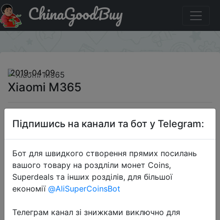
ChinaGoodBuy
Код на знижку BGLT7791 Xiaomi M365
×
2019-04-09
Xiaomi M365
$339.99
Підпишись на канали та бот у Telegram:
Бот для швидкого створення прямих посилань
Промокод:
"BGLT7791"
вашого товару на роздліли монет Coins,
Superdeals та інших розділів, для більшої
економії
@AliSuperCoinsBot
Перейти до магазину
Телеграм канал зі знижками виключно для