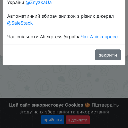
України
@ZnyzkaUa
Автоматичний збирач знижок з різних джерел
Додаткова інформація відсутня.
@SaleStack
Слідкуйте за знижками на мобільному, в телеграм
каналі:
Чат спільноти Aliexpress Україна
Чат Аліекспресс
ZnyzhkaUA
закрити
Цей сайт використовує Cookies
🍪 Підтвердіть
згоду на їх зберігання та використання
прийняти
відхилити