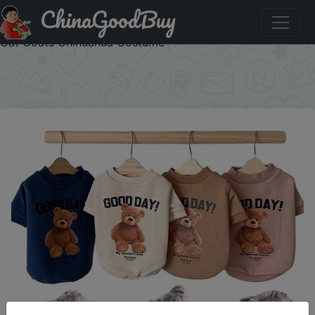
ChinaGoodBuy
Акція на Dogs Winter Cute Clothes Puppy Warm Pullover
Sweatshirt Bear Pattern Pet Jacket for Small Medium Dog
Cat Coats Chihuahua Costume
×