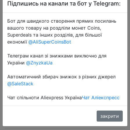
Підпишись на канали та бот у Telegram:
Бот для швидкого створення прямих посилань
вашого товару на роздліли монет Coins,
Superdeals та інших розділів, для більшої
2024-03-23
економії
@AliSuperCoinsBot
Dogs Winter Cute Clothes Puppy
Warm Pullover Sweatshirt Bear
Телеграм канал зі знижками виключно для
України
@ZnyzkaUa
Pattern Pet Jacket for Small Medium
Dog Cat Coats Chihuahua Costume
Автоматичний збирач знижок з різних джерел
@SaleStack
$0.99
Чат спільноти Aliexpress Україна
Чат Аліекспресс
закрити
Sale