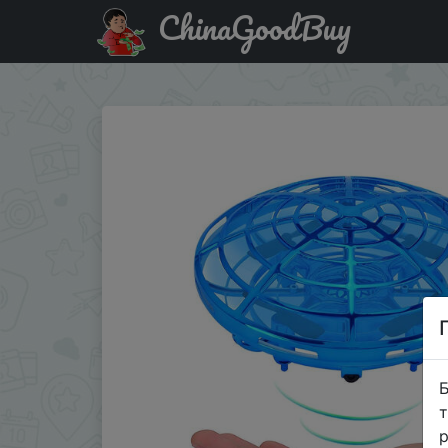
ChinaGoodBuy
Знижка на Квадрокоптер с датчиком приближения и м
Б
т
р