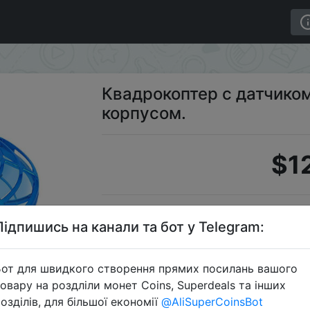
ягким корпусом.
Квадрокоптер с датчико
корпусом.
$1
S
Підпишись на канали та бот у Telegram:
от для швидкого створення прямих посилань вашого
овару на роздліли монет Coins, Superdeals та інших
Перейти 
озділів, для більшої економії
@AliSuperCoinsBot