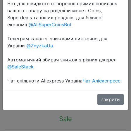
Бот для швидкого створення прямих посилань
вашого товару на роздліли монет Coins,
Superdeals та інших розділів, для більшої
економії
@AliSuperCoinsBot
Телеграм канал зі знижками виключно для
2024-03-21
України
@ZnyzkaUa
100Pcs Multicolor Straw Drinking
Kunststof Straws for Wedding Party
Автоматичний збирач знижок з різних джерел
Supplies Beverage Kitchen Cocktail
@SaleStack
Drinking Straws
Чат спільноти Aliexpress Україна
Чат Аліекспресс
$0.54
закрити
Sale