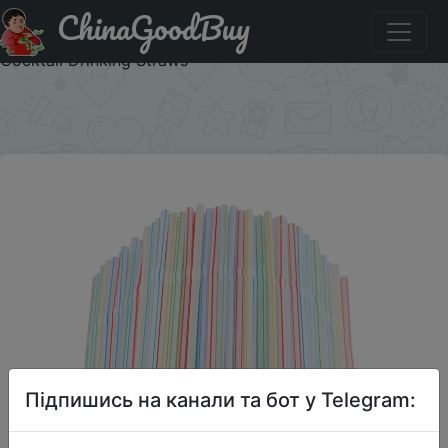
ChinaGoodBuy
Знижка на 100Pcs Multicolor Straw Drinking Kunststof
Straws for Wedding Party Supplies Beverage Kitchen
Cocktail Drinking Straws
×
Підпишись на канали та бот у Telegram: