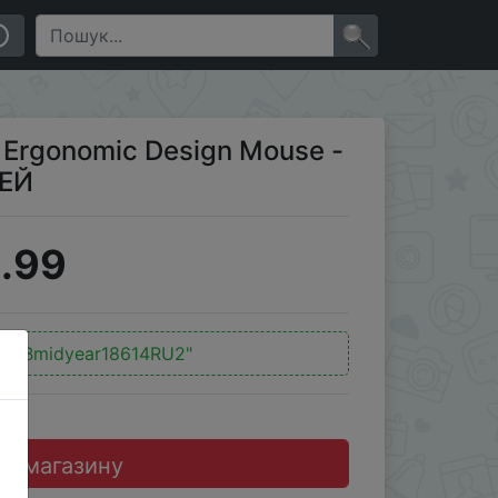
ПАТЕЛЕЙ
×
Ergonomic Design Mouse -
ЕЙ
.99
WGBmidyear18614RU2"
до магазину