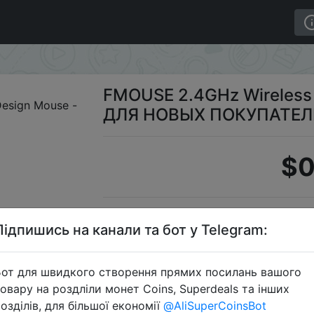
 Wireless Ergonomic Design Mouse - ДЛЯ НОВЫХ ПОКУ
FMOUSE 2.4GHz Wireless 
ДЛЯ НОВЫХ ПОКУПАТЕЛ
$0
Промокод:
"NE
Підпишись на канали та бот у Telegram:
от для швидкого створення прямих посилань вашого
овару на роздліли монет Coins, Superdeals та інших
Перейти 
озділів, для більшої економії
@AliSuperCoinsBot