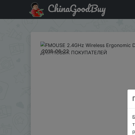
ChinaGoodBuy
Код на знижку NEWGBmidyear18614RU2 FMOUSE 2.4GHz
2018-06-22
Б
т
р