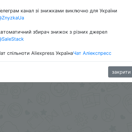
елеграм канал зі знижками виключно для України
@ZnyzkaUa
в телеграм каналі:
втоматичний збирач знижок з різних джерел
SaleStack
ат спільноти Aliexpress Україна
Чат Аліекспресс
закрити