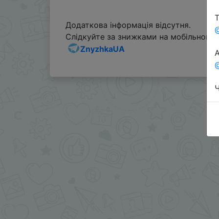
Т
Додаткова інформація відсутня.
Слідкуйте за знижками на мобільному, 
ZnyzhkaUA
А
@
Ч