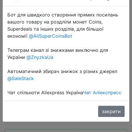
Бот для швидкого створення прямих посилань
вашого товару на роздліли монет Coins,
Superdeals та інших розділів, для більшої
економії
@AliSuperCoinsBot
2024-03-19
Телеграм канал зі знижками виключно для
GIGABYTE New B550M AORUS
України
@ZnyzkaUa
ELITE Motherboard Micro-ATX
Автоматичний збирач знижок з різних джерел
Socket AM4 For Ryzen 5000 4000
@SaleStack
3000 Series CPU Dual Channel
DDR4 SATA3 M.2
Чат спільноти Aliexpress Україна
Чат Аліекспресс
$77.87
закрити