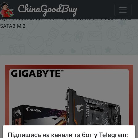
ChinaGoodBuy
Придбати по знижці 24AN10 GIGABYTE New B550M
AORUS ELITE Motherboard Micro-ATX Socket AM4 For
Ryzen 5000 4000 3000 Series CPU Dual Channel DDR4
SATA3 M.2
×
Підпишись на канали та бот у Telegram: