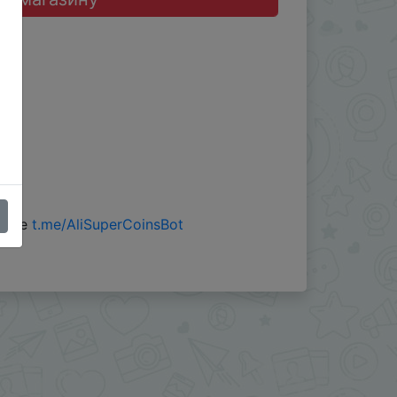
 боте
t.me/AliSuperCoinsBot