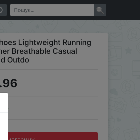
asual Sneakers Hookloop Antiskid Outdo
×
Shoes Lightweight Running
er Breathable Casual
id Outdo
.96
ale
до магазину