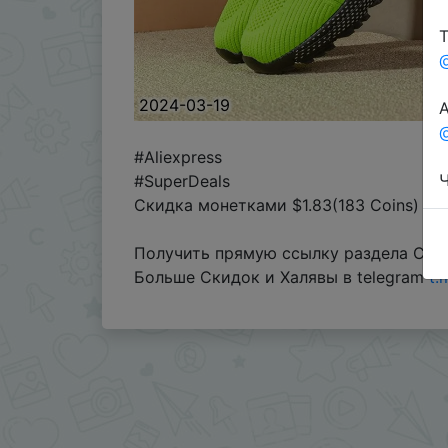
Т
2024-03-19
А
@
#Aliexpress
Ч
#SuperDeals
Скидка монетками $1.83(183 Coins) - $1
Получить прямую ссылку раздела Coin
Больше Скидок и Халявы в telegram
t