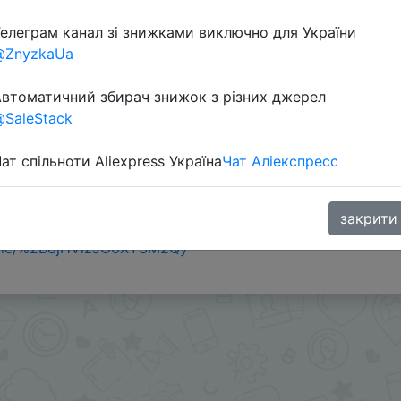
елеграм канал зі знижками виключно для України
@ZnyzkaUa
втоматичний збирач знижок з різних джерел
SaleStack
ат спільноти Aliexpress Україна
Чат Аліекспресс
.83(183 Coins)
закрити
s или SuperDeals на интересующий вас товар можно в
.me/%2B8jHVizJO6XY3M2Qy