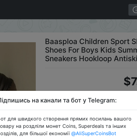
weight Running Shoes For Boys Kids Summer Breathable C
Baasploa Children Sport 
Shoes For Boys Kids Summ
Sneakers Hookloop Antisk
$7
Підпишись на канали та бот у Telegram:
S
от для швидкого створення прямих посилань вашого
овару на роздліли монет Coins, Superdeals та інших
озділів, для більшої економії
@AliSuperCoinsBot
Перейти 