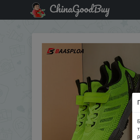
ChinaGoodBuy
Придбати по знижці Baasploa Children Sport Shoes Light
Б
т
р