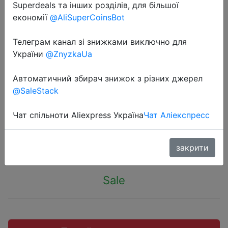
Superdeals та інших розділів, для більшої
економії
@AliSuperCoinsBot
Телеграм канал зі знижками виключно для
України
@ZnyzkaUa
2019-04-07
Jy018 Elfie Wi-Fi FPV-системы
Автоматичний збирач знижок з різних джерел
Квадрокоптер мини Дрон HD VS
@SaleStack
H37 720 P
Чат спільноти Aliexpress Україна
Чат Аліекспресс
$9.99
закрити
Sale