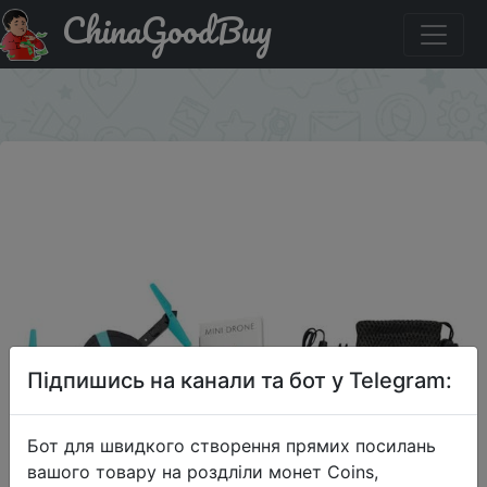
ChinaGoodBuy
Купити на розпродажі Jy018 Elfie Wi-Fi FPV-системы
Квадрокоптер мини Дрон HD VS H37 720 P
×
Підпишись на канали та бот у Telegram:
Бот для швидкого створення прямих посилань
вашого товару на роздліли монет Coins,