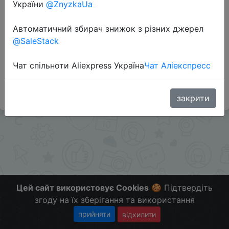
України
@ZnyzkaUa
Автоматичний збирач знижок з різних джерел
Перейти до магазину
@SaleStack
Чат спільноти Aliexpress Україна
Чат Аліекспресс
#Gearbest
Больше скидок в телеграмм
t.me/ChinaGoodBuy
закрити
Цей сайт використовує Cookies
🍪 Підтвердіть
згоду на їх зберігання та використання
прийняти
відхилити