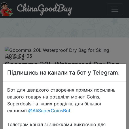
ChinaGoodBuy
Промокод на знижку GBOSQC101 Gocomma 20L
Waterproof Dry Bag for Skiing Kayaking
×
2019-04-05
Gocomma 20L Waterproof Dry Bag
for Skiing Kayaking
Підпишись на канали та бот у Telegram:
Бот для швидкого створення прямих посилань
$7.99
вашого товару на роздліли монет Coins,
Superdeals та інших розділів, для більшої
економії
@AliSuperCoinsBot
Промокод:
"GBOSQC101"
Телеграм канал зі знижками виключно для