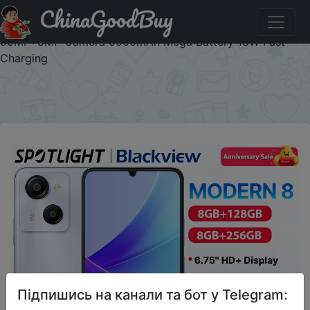
ChinaGoodBuy
Придбати по акціи 【World Premiere】Blackview
MODERN 8 128GB/256GB 6.75 inch HD+ Display
50MP+8MP Camera 6000mAh Mega Battery 18W Fast
Charging
×
Підпишись на канали та бот у Telegram: