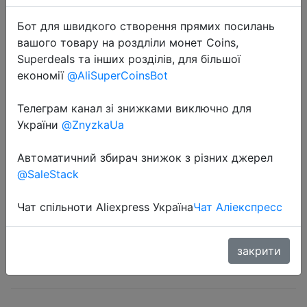
Бот для швидкого створення прямих посилань
вашого товару на роздліли монет Coins,
Superdeals та інших розділів, для більшої
економії
@AliSuperCoinsBot
Телеграм канал зі знижками виключно для
2024-03-14
України
@ZnyzkaUa
【World Premiere】Blackview
MODERN 8 128GB/256GB 6.75 inch
Автоматичний збирач знижок з різних джерел
HD+ Display 50MP+8MP Camera
@SaleStack
6000mAh Mega Battery 18W Fast
Charging
Чат спільноти Aliexpress Україна
Чат Аліекспресс
закрити
$99.99