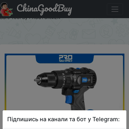
ChinaGoodBuy
Придбати Brushless Hammer Drill 60NM Impact Electric
Screwdriver 3 Function 20V Steel / Wood / Masonry Tool
Bare Tool By PROSTORMER
×
Підпишись на канали та бот у Telegram: