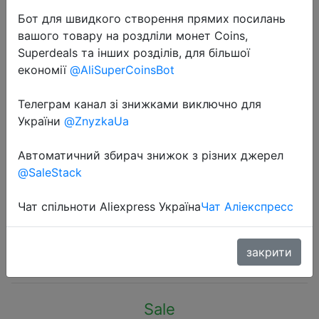
Бот для швидкого створення прямих посилань
вашого товару на роздліли монет Coins,
Superdeals та інших розділів, для більшої
економії
@AliSuperCoinsBot
2024-03-14
Телеграм канал зі знижками виключно для
Brushless Hammer Drill 60NM
України
@ZnyzkaUa
Impact Electric Screwdriver 3
Автоматичний збирач знижок з різних джерел
Function 20V Steel / Wood /
@SaleStack
Masonry Tool Bare Tool By
PROSTORMER
Чат спільноти Aliexpress Україна
Чат Аліекспресс
$17.99
закрити
Sale