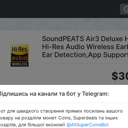
luetooth 5.2 Earphones Hi-Res Audio Wireless Earbuds w
SoundPEATS Air3 Deluxe H
Hi-Res Audio Wireless Ea
Ear Detection,App Suppor
$3
Підпишись на канали та бот у Telegram:
Промо
от для швидкого створення прямих посилань вашого
овару на роздліли монет Coins, Superdeals та інших
озділів, для більшої економії
@AliSuperCoinsBot
Перейти 