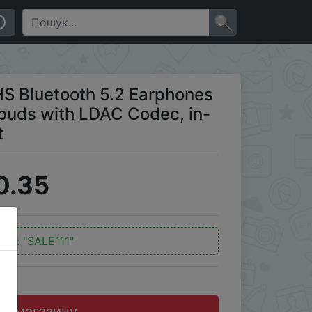
ith LDAC Codec, in-Ear Detection,App Support
×
S Bluetooth 5.2 Earphones
rbuds with LDAC Codec, in-
t
0.35
код:
"SALE111"
до магазину