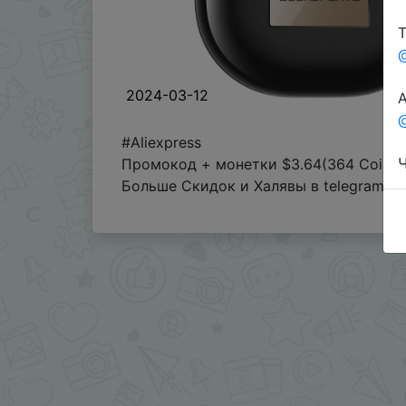
Т
2024-03-12
А
@
#Aliexpress
Ч
Промокод + монетки $3.64(364 Coins)
Больше Скидок и Халявы в telegram
t