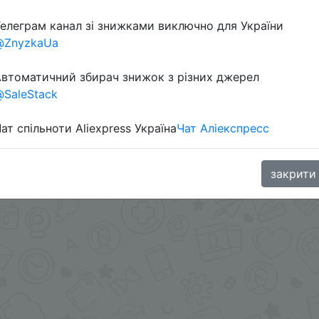
елеграм канал зі знижками виключно для України
@ZnyzkaUa
втоматичний збирач знижок з різних джерел
SaleStack
ат спільноти Aliexpress Україна
Чат Аліекспресс
.me/%2B8jHVizJO6XY3M2Qy
закрити