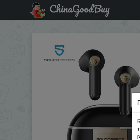
ChinaGoodBuy
Придбати по знижці SALE111 SoundPEATS Air3 Deluxe HS B
Б
т
р