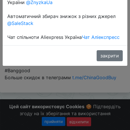
України
@ZnyzkaUa
Автоматичний збирач знижок з різних джерел
Промокод:
"402710BG"
@SaleStack
Чат спільноти Aliexpress Україна
Чат Аліекспресс
Перейти до магазину
закрити
#Banggood
Больше скидок в телеграмм
t.me/ChinaGoodBuy
Цей сайт використовує Cookies
🍪 Підтвердіть
згоду на їх зберігання та використання
прийняти
відхилити