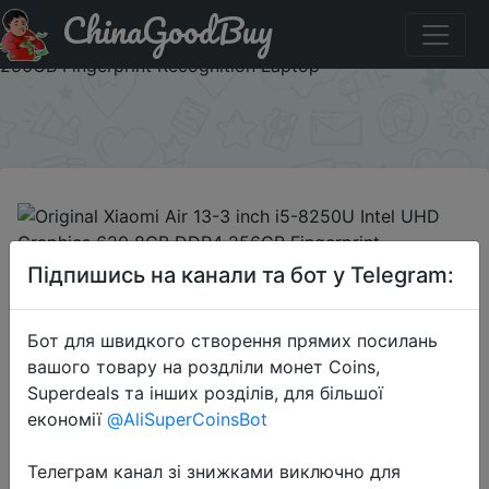
ChinaGoodBuy
Паридбати з промокодом 402710BG Original Xiaomi Air
13-3 inch i5-8250U Intel UHD Graphics 620 8GB DDR4
256GB Fingerprint Recognition Laptop
×
2019-04-04
Підпишись на канали та бот у Telegram:
Original Xiaomi Air 13-3 inch i5-
8250U Intel UHD Graphics 620 8GB
Бот для швидкого створення прямих посилань
DDR4 256GB Fingerprint
вашого товару на роздліли монет Coins,
Recognition Laptop
Superdeals та інших розділів, для більшої
економії
@AliSuperCoinsBot
$704.99
Телеграм канал зі знижками виключно для