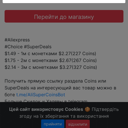
Перейти до магазину
#Aliexpress
#Choice #SuperDeals
$1.49 - 1м с монетками $2.27(227 Coins)
$1.75 - 2м с монетками $2.67(267 Coins)
$2.14 - 3м с монетками $3.27(327 Coins)
Получить прямую ссылку раздела Coins или
SuperDeals на интересующий вас товар можно в
боте
t.me/AliSuperCoinsBot
Больше Скидок и Халявы в telegram
t.me/%2B8jHVizJO6XY3M2Qy
Цей сайт використовує Cookies
🍪 Підтвердіть
згоду на їх зберігання та використання
прийняти
відхилити