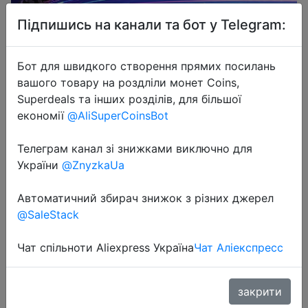
Підпишись на канали та бот у Telegram:
Бот для швидкого створення прямих посилань
вашого товару на роздліли монет Coins,
2024-03-07
Superdeals та інших розділів, для більшої
NIERBO HDMI 2.1 Cable HDMI Cord
економії
@AliSuperCoinsBot
8K 60Hz 4K 120Hz 48Gbps EARC
Телеграм канал зі знижками виключно для
ARC HDCP Ultra High Speed HDR
України
@ZnyzkaUa
for HD TV Laptop Projector PS4 PS5
Автоматичний збирач знижок з різних джерел
@SaleStack
$1.49
Чат спільноти Aliexpress Україна
Чат Аліекспресс
Sale
закрити