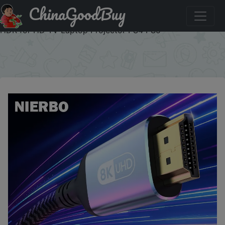
ChinaGoodBuy
Знижка на NIERBO HDMI 2.1 Cable HDMI Cord 8K 60Hz
4K 120Hz 48Gbps EARC ARC HDCP Ultra High Speed
HDR for HD TV Laptop Projector PS4 PS5
×