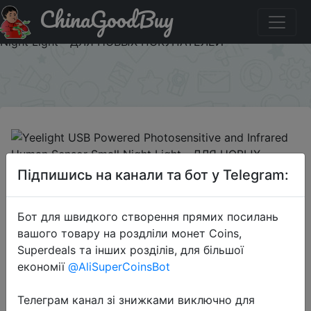
ChinaGoodBuy
Купити по знижці NEWGB2018611RU2 Yeelight USB
Powered Photosensitive and Infrared Human Sensor Small
Night Light - ДЛЯ НОВЫХ ПОКУПАТЕЛЕЙ
×
2018-06-22
Підпишись на канали та бот у Telegram:
Yeelight USB Powered
Photosensitive and Infrared Human
Бот для швидкого створення прямих посилань
Sensor Small Night Light - ДЛЯ
вашого товару на роздліли монет Coins,
НОВЫХ ПОКУПАТЕЛЕЙ
Superdeals та інших розділів, для більшої
економії
@AliSuperCoinsBot
$9.99
Телеграм канал зі знижками виключно для