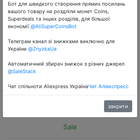
Бот для швидкого створення прямих посилань
вашого товару на роздліли монет Coins,
Superdeals та інших розділів, для більшої
економії
@AliSuperCoinsBot
Телеграм канал зі знижками виключно для
2024-03-07
України
@ZnyzkaUa
Sheer Mesh Sexy Women's panties
Thong Soild Transparent Ultra-thin
Автоматичний збирач знижок з різних джерел
Underwear Low-wrise Women's
@SaleStack
Breifs Underpanties lencería sexy
Чат спільноти Aliexpress Україна
Чат Аліекспресс
$0.29
закрити
Sale