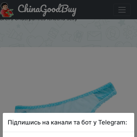
ChinaGoodBuy
Придбати Sheer Mesh Sexy Women's panties Thong Soild
Transparent Ultra-thin Underwear Low-wrise Women's
Breifs Underpanties lencería sexy
×
Підпишись на канали та бот у Telegram: