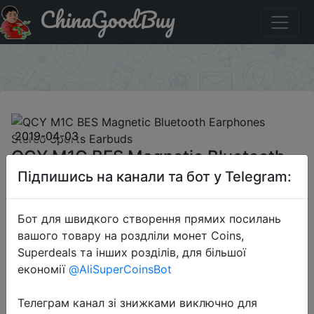
ChinaGoodBuy
Знижка на QCY M1C BES Magnetic Bluetooth Earphones
Stereo Sports Earbuds
×
2019-04-03
QCY M1C BES Magnetic Bluetooth
Earphones Stereo Sports Earbuds
Підпишись на канали та бот у Telegram:
Бот для швидкого створення прямих посилань
$16.99
вашого товару на роздліли монет Coins,
Superdeals та інших розділів, для більшої
економії
@AliSuperCoinsBot
Sale
Телеграм канал зі знижками виключно для