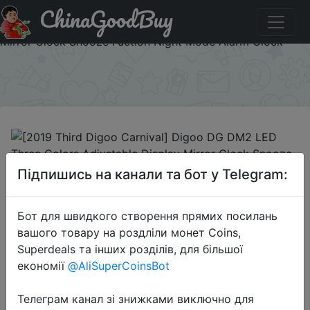
ChinaGoodBuy
Код на знижку BGRU690 [2019 Third Digoo Carnival]
Digoo DG DM2 LED Three Colors Adjustable Display
Mirror Clock Snooze Fuction Night Mode Alarm Clock
×
2019-04-03
Підпишись на канали та бот у Telegram:
[2019 Third Digoo Carnival] Digoo
DG DM2 LED Three Colors
Бот для швидкого створення прямих посилань
Adjustable Display Mirror Clock
вашого товару на роздліли монет Coins,
Snooze Fuction Night Mode Alarm
Superdeals та інших розділів, для більшої
Clock
економії
@AliSuperCoinsBot
Телеграм канал зі знижками виключно для