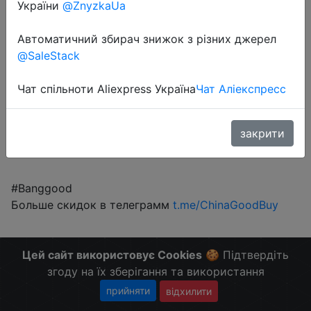
$8.88
України
@ZnyzkaUa
Автоматичний збирач знижок з різних джерел
@SaleStack
Промокод:
"BGRU690"
Чат спільноти Aliexpress Україна
Чат Аліекспресс
Перейти до магазину
закрити
#Banggood
Больше скидок в телеграмм
t.me/ChinaGoodBuy
Цей сайт використовує Cookies
🍪 Підтвердіть
згоду на їх зберігання та використання
прийняти
відхилити