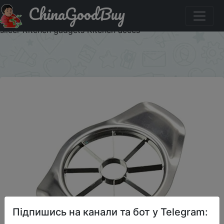
ChinaGoodBuy
Купити на розпродажі New kitchen accessories Stainless
steel apple cutter Slicer Vegetable and fruit tools Fruit
slicer Kitchen gadgets Kitchen acces
×
Підпишись на канали та бот у Telegram: