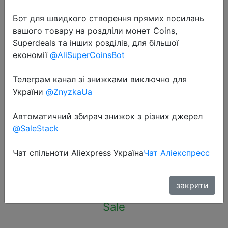
Бот для швидкого створення прямих посилань
вашого товару на роздліли монет Coins,
Superdeals та інших розділів, для більшої
економії
@AliSuperCoinsBot
2024-03-05
Телеграм канал зі знижками виключно для
New kitchen accessories Stainless
України
@ZnyzkaUa
steel apple cutter Slicer Vegetable
and fruit tools Fruit slicer Kitchen
Автоматичний збирач знижок з різних джерел
gadgets Kitchen acces
@SaleStack
Чат спільноти Aliexpress Україна
Чат Аліекспресс
$1.32
закрити
Sale