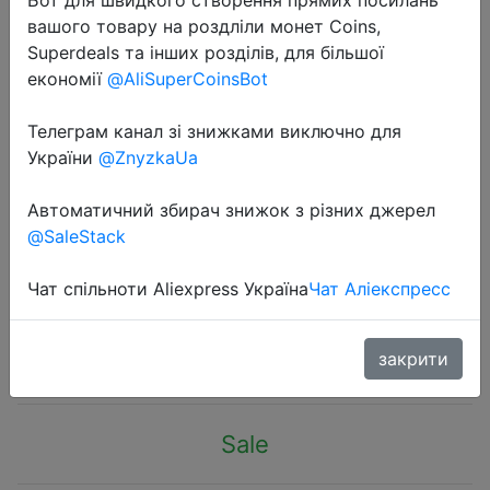
вашого товару на роздліли монет Coins,
Superdeals та інших розділів, для більшої
економії
@AliSuperCoinsBot
Телеграм канал зі знижками виключно для
2024-03-04
України
@ZnyzkaUa
HIKEUP High-Top Men Hiking Boot
Winter Outdoor Shoes Lace-Up
Автоматичний збирач знижок з різних джерел
@SaleStack
Non-slip Sports Casual Trekking
Boots Man Suede Warm Shoes
Чат спільноти Aliexpress Україна
Чат Аліекспресс
$20.8
закрити
Sale