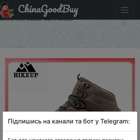
ChinaGoodBuy
Акція на HIKEUP High-Top Men Hiking Boot Winter
Outdoor Shoes Lace-Up Non-slip Sports Casual Trekking
Boots Man Suede Warm Shoes
×
Підпишись на канали та бот у Telegram:
Бот для швидкого створення прямих посилань