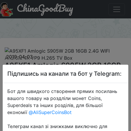
ChinaGoodBuy
Придбати A95XF1 Amlogic S905W 2GB 16GB 2.4G WIFI
Android 4K VP9 H.265 TV Box
×
2019-04-03
A95XF1 Amlogic S905W 2GB 16GB
2.4G WIFI Android 4K VP9 H.265 TV
Підпишись на канали та бот у Telegram:
Box
Бот для швидкого створення прямих посилань
вашого товару на роздліли монет Coins,
$23.99
Superdeals та інших розділів, для більшої
економії
@AliSuperCoinsBot
Sale
Телеграм канал зі знижками виключно для