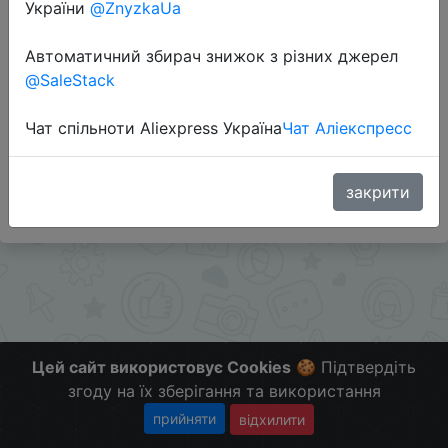
України
@ZnyzkaUa
Автоматичний збирач знижок з різних джерел
@SaleStack
Перейти до магазину
Чат спільноти Aliexpress Україна
Чат Аліекспресс
#Banggood
Больше скидок в телеграмм
t.me/ChinaGoodBuy
закрити
Цей сайт використовує Cookies
🍪 Підтвердіть
згоду на їх зберігання та використання
прийняти
відхилити