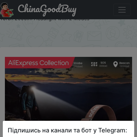
ChinaGoodBuy
Знижка на AliExpress Collection Sofirn HS40 USB C
Rechargeable Headlamp 18650 Super Bright SST40 LED
Torch 2000lm Headlight with 2 Modes
×
Підпишись на канали та бот у Telegram: