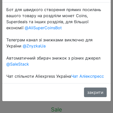
Бот для швидкого створення прямих посилань
вашого товару на роздліли монет Coins,
Superdeals та інших розділів, для більшої
економії
@AliSuperCoinsBot
2024-03-01
Телеграм канал зі знижками виключно для
AliExpress Collection Sofirn HS40
України
@ZnyzkaUa
USB C Rechargeable Headlamp
18650 Super Bright SST40 LED
Автоматичний збирач знижок з різних джерел
Torch 2000lm Headlight with 2
@SaleStack
Modes
Чат спільноти Aliexpress Україна
Чат Аліекспресс
$15.18
закрити
Sale