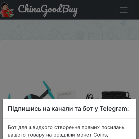
ChinaGoodBuy
Купити на розпродажі Jy018 Elfie Wi-Fi FPV-системы
Квадрокоптер мини Дрон HD VS H37 720 P
×
Підпишись на канали та бот у Telegram:
Бот для швидкого створення прямих посилань
вашого товару на роздліли монет Coins,