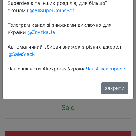
Superdeals та інших розділів, для більшої
економії
@AliSuperCoinsBot
Телеграм канал зі знижками виключно для
України
@ZnyzkaUa
2019-04-02
Jy018 Elfie Wi-Fi FPV-системы
Автоматичний збирач знижок з різних джерел
Квадрокоптер мини Дрон HD VS
@SaleStack
H37 720 P
Чат спільноти Aliexpress Україна
Чат Аліекспресс
$9.99
закрити
Sale