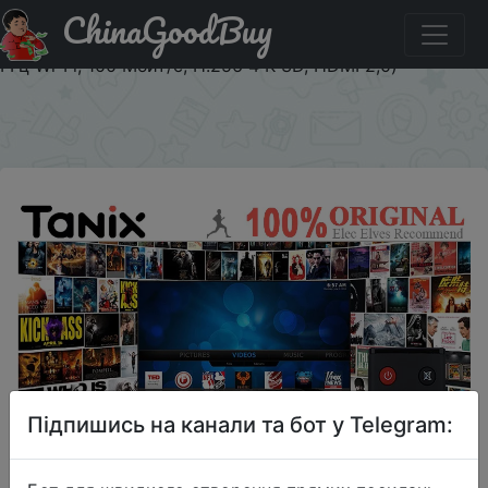
ChinaGoodBuy
Акція на Tanix TX3 Mini 4 K ТВ коробке (Android 7,1,
S905W 4 ядра Процессор, Мали-450 GPU, 2G/16G, 2,4
ГГц Wi-Fi, 100 Мбит/с, H.256 4 K 3D, HDMI 2,0)
×
Підпишись на канали та бот у Telegram: