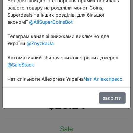
Бот для швидкого створення прямих посилань
вашого товару на роздліли монет Coins,
Superdeals та інших розділів, для більшої
економії
@AliSuperCoinsBot
Телеграм канал зі знижками виключно для
2019-04-01
України
@ZnyzkaUa
Tanix TX3 Mini 4 K ТВ коробке
(Android 7,1, S905W 4 ядра
Автоматичний збирач знижок з різних джерел
@SaleStack
Процессор, Мали-450 GPU,
2G/16G, 2,4 ГГц Wi-Fi, 100 Мбит/с,
Чат спільноти Aliexpress Україна
Чат Аліекспресс
H.256 4 K 3D, HDMI 2,0)
закрити
$29.24
Sale