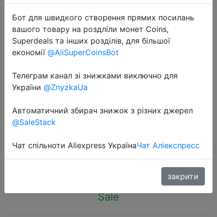
Бот для швидкого створення прямих посилань
вашого товару на роздліли монет Coins,
Superdeals та інших розділів, для більшої
економії
@AliSuperCoinsBot
2024-02-24
Телеграм канал зі знижками виключно для
Silicone Shampoo Brush Head Scalp
України
@ZnyzkaUa
Massage Comb Hair Washing Comb
Body Massage Brush Bath Shower
Автоматичний збирач знижок з різних джерел
Brush Silicone Hairdressing Tool
@SaleStack
Чат спільноти Aliexpress Україна
Чат Аліекспресс
$0.38
закрити
Sale