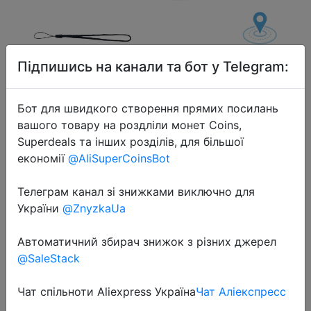
Підпишись на канали та бот у Telegram:
2024-02-21
Бот для швидкого створення прямих посилань
AIYATO Locator Works With Apple
вашого товару на роздліли монет Coins,
Find My App, Tracker And Keys
Superdeals та інших розділів, для більшої
Finder For Lost Keys, Bags, Wallets,
економії
@AliSuperCoinsBot
Luggage, Only For IOS
Телеграм канал зі знижками виключно для
України
@ZnyzkaUa
$4.93
Автоматичний збирач знижок з різних джерел
@SaleStack
Sale
Чат спільноти Aliexpress Україна
Чат Аліекспресс