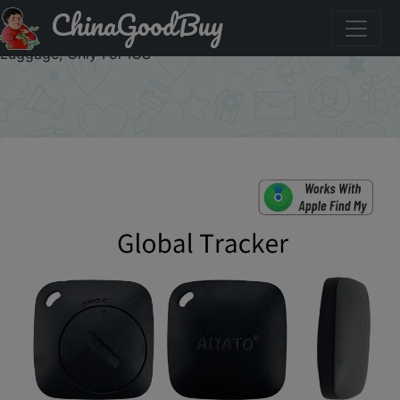
ChinaGoodBuy
Знижка на AIYATO Locator Works With Apple Find My
App, Tracker And Keys Finder For Lost Keys, Bags, Wallets,
Luggage, Only For IOS
×