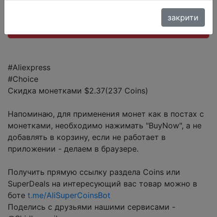
закрити
Перейти до магазину
#Aliexpress
#Choice
Скидка монетками $2.37(237 Coins)
Напоминаю, для применения монет как в постах с
монетками, необходимо нажимать "BuyNow", а не
добавлять в корзину, если не работает в
приложении - делаем в браузере.
Получить прямую ссылку раздела Coins или
SuperDeals на интересующий вас товар можно в
боте
t.me/AliSuperCoinsBot
Поделись с друзьями нашими сервисами -