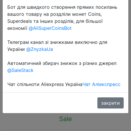
Бот для швидкого створення прямих посилань
вашого товару на роздліли монет Coins,
Superdeals та інших розділів, для більшої
економії
@AliSuperCoinsBot
2024-02-20
Телеграм канал зі знижками виключно для
[World Premiere] Global Version
України
@ZnyzkaUa
Xiaomi Redmi Buds 5 46dB Active
Автоматичний збирач знижок з різних джерел
Noise Cancellation Up to 40 Hours
@SaleStack
Dual-device Connectivity
Чат спільноти Aliexpress Україна
Чат Аліекспресс
$27.99
закрити
Sale