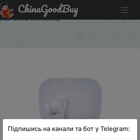
ChinaGoodBuy
Придбати [World Premiere] Global Version Xiaomi Redmi
Buds 5 46dB Active Noise Cancellation Up to 40 Hours
Dual-device Connectivity
×
Підпишись на канали та бот у Telegram: