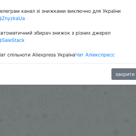
елеграм канал зі знижками виключно для України
@ZnyzkaUa
втоматичний збирач знижок з різних джерел
SaleStack
ат спільноти Aliexpress Україна
Чат Аліекспресс
.me/%2B8jHVizJO6XY3M2Qy
закрити