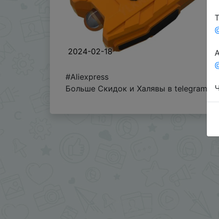
Т
2024-02-18
А
@
#Aliexpress
Ч
Больше Скидок и Халявы в telegram
t