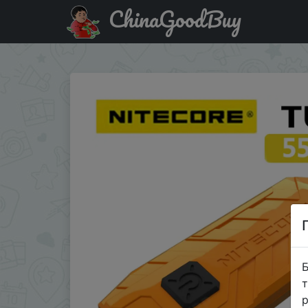
ChinaGoodBuy
Придбати по знижці NITECORE portable lamp TUBE V2.0 U
Б
т
р