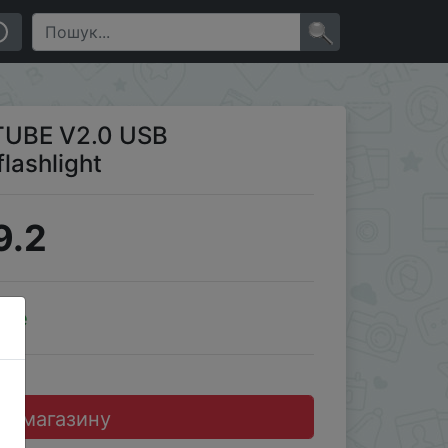
×
TUBE V2.0 USB
lashlight
9.2
ale
до магазину