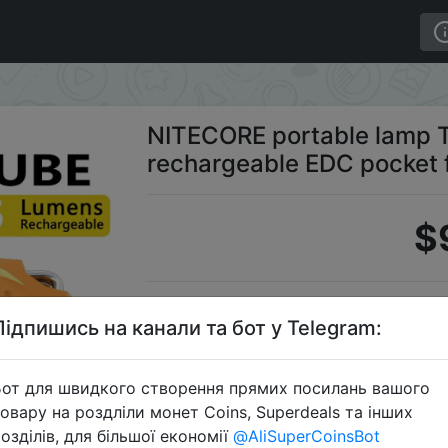
SB rechargeable EDC pocket flashlight
NITECORE portable lamp 
rechargeable EDC pocket f
$
S
Підпишись на канали та бот у Telegram:
от для швидкого створення прямих посилань вашого
овару на роздліли монет Coins, Superdeals та інших
Перейти 
озділів, для більшої економії
@AliSuperCoinsBot