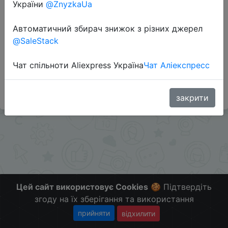
України
@ZnyzkaUa
Автоматичний збирач знижок з різних джерел
Перейти до магазину
@SaleStack
Чат спільноти Aliexpress Україна
Чат Аліекспресс
#Banggood
Больше скидок в телеграмм
t.me/ChinaGoodBuy
закрити
Цей сайт використовує Cookies
🍪 Підтвердіть
згоду на їх зберігання та використання
прийняти
відхилити