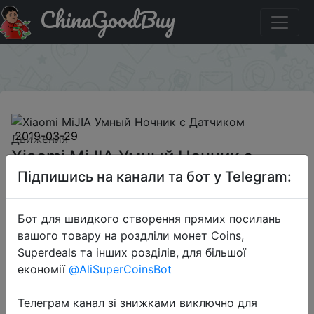
ChinaGoodBuy
Купити по знижці mijia668 Xiaomi MiJIA Умный Ночник с
Датчиком Движения
×
2019-03-29
Xiaomi MiJIA Умный Ночник с
Датчиком Движения
Підпишись на канали та бот у Telegram:
Бот для швидкого створення прямих посилань
$8.69
вашого товару на роздліли монет Coins,
Superdeals та інших розділів, для більшої
економії
@AliSuperCoinsBot
Промокод:
"mijia668"
Телеграм канал зі знижками виключно для