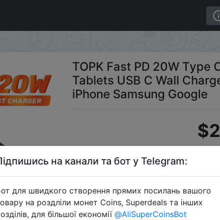
d Tablets USB C Wall Charger with Quick Charge for iPh
TOPK Fast PD 20W Type C
Tablets USB C Wall Charge
iPhone Samsung Google
$2
Підпишись на канали та бот у Telegram:
S
от для швидкого створення прямих посилань вашого
овару на роздліли монет Coins, Superdeals та інших
озділів, для більшої економії
@AliSuperCoinsBot
Перейти 