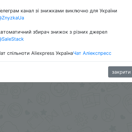
елеграм канал зі знижками виключно для України
@ZnyzkaUa
втоматичний збирач знижок з різних джерел
SaleStack
ат спільноти Aliexpress Україна
Чат Аліекспресс
.me/%2B8jHVizJO6XY3M2Qy
закрити