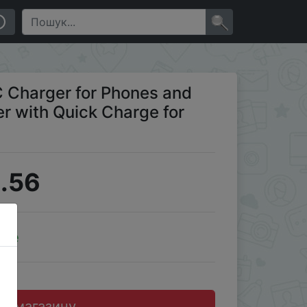
one Samsung Google
×
 Charger for Phones and
r with Quick Charge for
.56
ale
до магазину