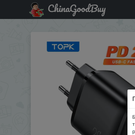
ChinaGoodBuy
Акція на TOPK Fast PD 20W Type C Charger for Phones an
Б
т
р