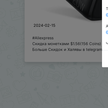
Т
2024-02-15
А
@
#Aliexpress
Ч
Скидка монетками $1.56(156 Coins)
Больше Скидок и Халявы в telegram
t