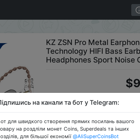
hnology HIFI Bass Earbuds In Ear Monitor Headphones Spo
KZ ZSN Pro Metal Earpho
Technology HIFI Bass Earb
Headphones Sport Noise 
$9
Підпишись на канали та бот у Telegram:
S
от для швидкого створення прямих посилань вашого
овару на роздліли монет Coins, Superdeals та інших
озділів, для більшої економії
@AliSuperCoinsBot
Перейти 