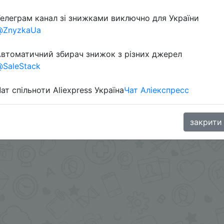
елеграм канал зі знижками виключно для України
@ZnyzkaUa
втоматичний збирач знижок з різних джерел
SaleStack
ат спільноти Aliexpress Україна
Чат Аліекспресс
.me/%2B8jHVizJO6XY3M2Qy
закрити