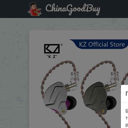
ChinaGoodBuy
Акція на KZ ZSN Pro Metal Earphones 1BA+1DD Hybrid Tec
Б
т
р