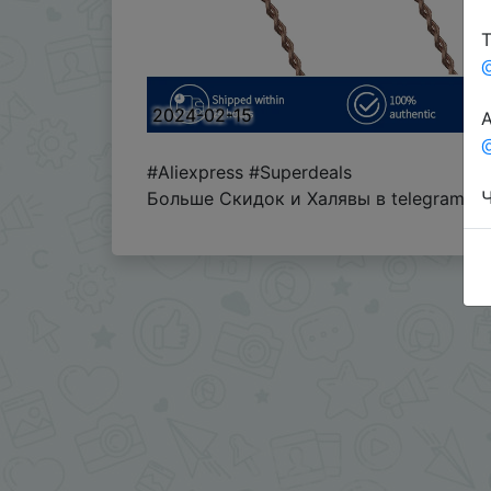
Т
2024-02-15
А
@
#Aliexpress #Superdeals
Ч
Больше Скидок и Халявы в telegram
t