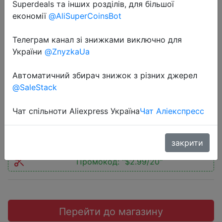
Superdeals та інших розділів, для більшої
економії
@AliSuperCoinsBot
Телеграм канал зі знижками виключно для
України
@ZnyzkaUa
2019-03-29
Карта памяти Samsung EVO Plus
Автоматичний збирач знижок з різних джерел
128 ГБ 100 МБ / с
@SaleStack
Чат спільноти Aliexpress Україна
Чат Аліекспресс
$20
закрити
Промокод:
"$2.99/20"
Перейти до магазину