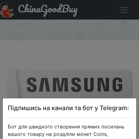
ChinaGoodBuy
Паридбати з промокодом $2.99/20 Карта памяти
Samsung EVO Plus 128 ГБ 100 МБ / с
×
Підпишись на канали та бот у Telegram:
Бот для швидкого створення прямих посилань
вашого товару на роздліли монет Coins,