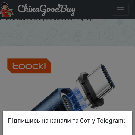
ChinaGoodBuy
Знижка на Toocki Magnetic OTG Adapter USB Type C to
Type C 100w Magnetic Fast Charging Convertor For
iPhone Xiaomi Oneplus Macbook Laptop
×
Підпишись на канали та бот у Telegram: