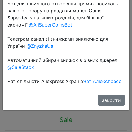
Бот для швидкого створення прямих посилань
вашого товару на роздліли монет Coins,
Superdeals та інших розділів, для більшої
економії
@AliSuperCoinsBot
Телеграм канал зі знижками виключно для
2024-02-15
України
@ZnyzkaUa
Toocki Magnetic OTG Adapter USB
Type C to Type C 100w Magnetic
Автоматичний збирач знижок з різних джерел
Fast Charging Convertor For iPhone
@SaleStack
Xiaomi Oneplus Macbook Laptop
Чат спільноти Aliexpress Україна
Чат Аліекспресс
$2.17
закрити
Sale