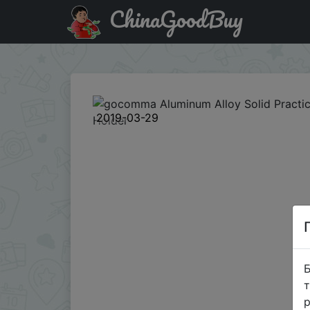
ChinaGoodBuy
Промокод на знижку GBH0321S0 gocomma Aluminum Alloy
2019-03-29
Б
т
р