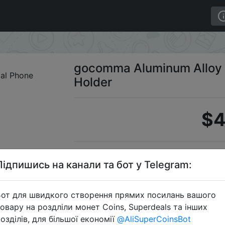
 Solid Practical Phone Holder
gocomma Aluminum Alloy S
Holder
$4
Промоко
Підпишись на канали та бот у Telegram:
от для швидкого створення прямих посилань вашого
овару на роздліли монет Coins, Superdeals та інших
Перейти 
озділів, для більшої економії
@AliSuperCoinsBot