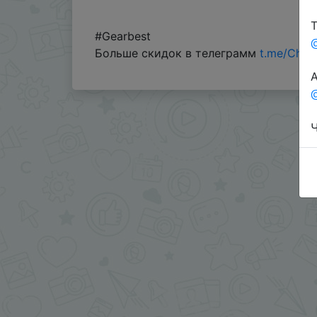
Т
#Gearbest
Больше скидок в телеграмм
t.me/Chin
А
@
Ч