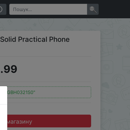
×
olid Practical Phone
.99
д:
"GBH0321S0"
до магазину