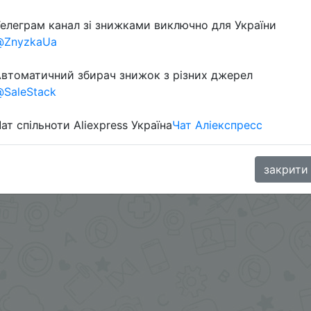
елеграм канал зі знижками виключно для України
@ZnyzkaUa
aGoodBuy
втоматичний збирач знижок з різних джерел
SaleStack
ат спільноти Aliexpress Україна
Чат Аліекспресс
закрити