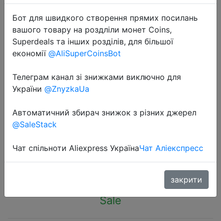
Бот для швидкого створення прямих посилань
вашого товару на роздліли монет Coins,
Superdeals та інших розділів, для більшої
економії
@AliSuperCoinsBot
2024-02-14
Телеграм канал зі знижками виключно для
Spring Summer New T shirt for
України
@ZnyzkaUa
Women Love Heart Print Short
Sleeve O Neck Women T-shirts
Автоматичний збирач знижок з різних джерел
Cotton Spandex Tops for Women
@SaleStack
Чат спільноти Aliexpress Україна
Чат Аліекспресс
$4.66
закрити
Sale