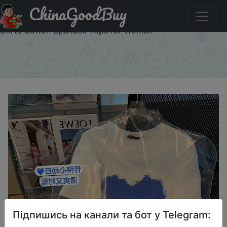
ChinaGoodBuy
Придбати по знижці Spring Summer New T shirt for
Women Love Heart Print Short Sleeve O Neck Women T-
shirts Cotton Spandex Tops for Women
×
Підпишись на канали та бот у Telegram: