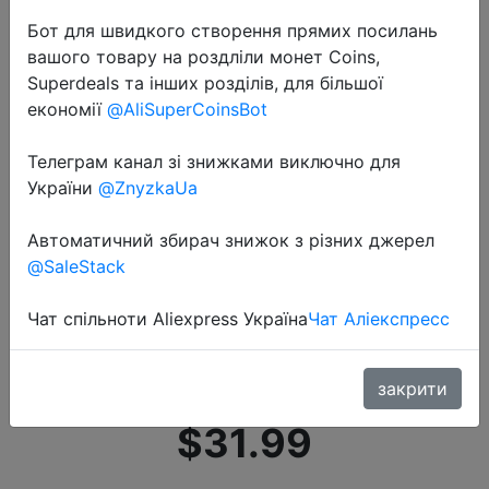
Бот для швидкого створення прямих посилань
вашого товару на роздліли монет Coins,
Superdeals та інших розділів, для більшої
економії
@AliSuperCoinsBot
Телеграм канал зі знижками виключно для
2019-03-29
України
@ZnyzkaUa
VB603 детский монитор 2,4 ГГц
3,2 дюймов ЖК-дисплей
Автоматичний збирач знижок з різних джерел
беспроводной babyfoon монитор
@SaleStack
ночного видения контроль
Чат спільноти Aliexpress Україна
Чат Аліекспресс
температуры XF808 3,5 дюймов
камера
закрити
$31.99