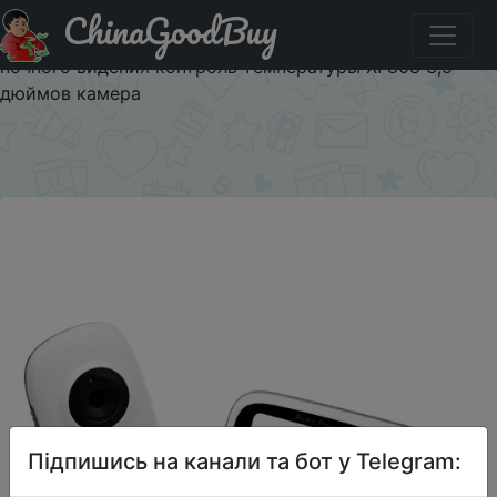
ChinaGoodBuy
Придбати по акціи VB603 детский монитор 2,4 ГГц 3,2
дюймов ЖК-дисплей беспроводной babyfoon монитор
ночного видения контроль температуры XF808 3,5
дюймов камера
×
Підпишись на канали та бот у Telegram: