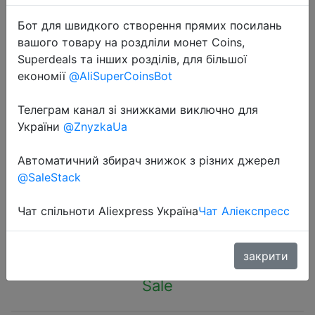
Бот для швидкого створення прямих посилань
вашого товару на роздліли монет Coins,
Superdeals та інших розділів, для більшої
економії
@AliSuperCoinsBot
2024-02-13
Телеграм канал зі знижками виключно для
1PCS Punch Free Shaving Razor
України
@ZnyzkaUa
Holder Men Shaving Shaver Storage
Hook Wall Shelf Bathroom Razor
Автоматичний збирач знижок з різних джерел
Rack Wall Kitchen Accessories
@SaleStack
Чат спільноти Aliexpress Україна
Чат Аліекспресс
$0.93
закрити
Sale