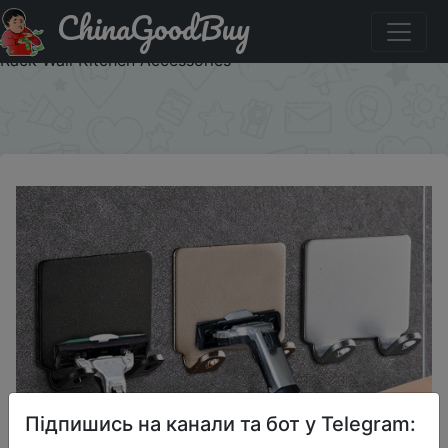
ChinaGoodBuy
Придбати 1PCS Punch Free Shaving Razor Holder Men
Shaving Shaver Storage Hook Wall Shelf Bathroom Razor
Rack Wall Kitchen Accessories
×
Підпишись на канали та бот у Telegram: