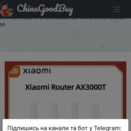
ChinaGoodBuy
Код на знижку 24AE03 2023 NEW Original Xiaomi
AX3000T Router 2.4GHz 5GHz 1.3GHz CPU 2X2 160MHz
WAN LAN LED NFC Connection for Home Office Games
Mi
×
Підпишись на канали та бот у Telegram: