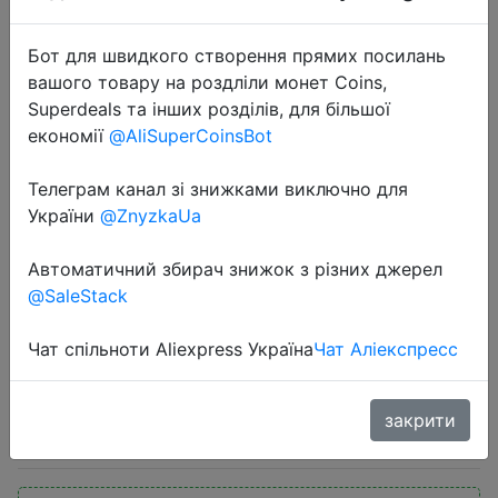
Бот для швидкого створення прямих посилань
вашого товару на роздліли монет Coins,
Superdeals та інших розділів, для більшої
економії
@AliSuperCoinsBot
2024-02-13
Телеграм канал зі знижками виключно для
2023 NEW Original Xiaomi
України
@ZnyzkaUa
AX3000T Router 2.4GHz 5GHz
Автоматичний збирач знижок з різних джерел
1.3GHz CPU 2X2 160MHz WAN LAN
@SaleStack
LED NFC Connection for Home
Office Games Mi
Чат спільноти Aliexpress Україна
Чат Аліекспресс
$32.32
закрити