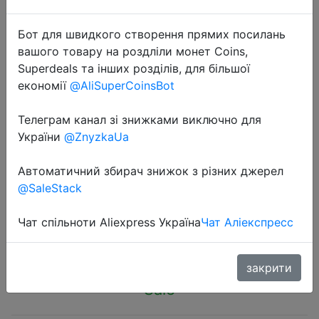
Бот для швидкого створення прямих посилань
вашого товару на роздліли монет Coins,
Superdeals та інших розділів, для більшої
економії
@AliSuperCoinsBot
2024-02-13
1 Set Car Mounted Vacuum Cleaner
Телеграм канал зі знижками виключно для
Car Strong Suction Handheld
України
@ZnyzkaUa
Vacuum Cleaner Small Mini Car for
Автоматичний збирач знижок з різних джерел
Home Use
@SaleStack
Чат спільноти Aliexpress Україна
Чат Аліекспресс
$5.53
закрити
Sale