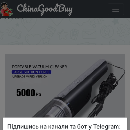
ChinaGoodBuy
Знижка на 1 Set Car Mounted Vacuum Cleaner Car Strong
Suction Handheld Vacuum Cleaner Small Mini Car for
Home Use
×
Підпишись на канали та бот у Telegram: