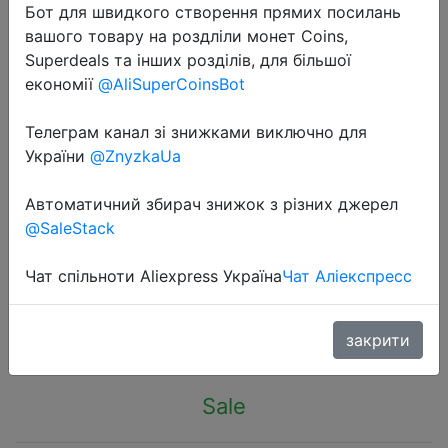
Бот для швидкого створення прямих посилань
вашого товару на роздліли монет Coins,
Superdeals та інших розділів, для більшої
економії
@AliSuperCoinsBot
Телеграм канал зі знижками виключно для
2024-02-12
України
@ZnyzkaUa
E27 1S/1SE Yeelight Smart LED Bulb
Colorful 800 Lumens Lemon Smart
Автоматичний збирач знижок з різних джерел
Lamp For Mijia App Work With Apple
@SaleStack
Homekit
Чат спільноти Aliexpress Україна
Чат Аліекспресс
$5.29
закрити
Sale