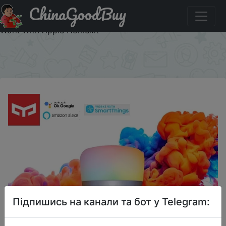
ChinaGoodBuy
Придбати по акціи E27 1S/1SE Yeelight Smart LED Bulb
Colorful 800 Lumens Lemon Smart Lamp For Mijia App
Work With Apple Homekit
×
Підпишись на канали та бот у Telegram: