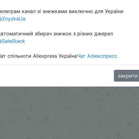
елеграм канал зі знижками виключно для України
@ZnyzkaUa
втоматичний збирач знижок з різних джерел
SaleStack
телей. Регистрируем учетную запись и потом получаем
ат спільноти Aliexpress Україна
Чат Аліекспресс
aGoodBuy
закрити