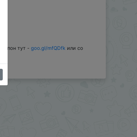
 купон тут -
goo.gl/mfQDfk
или со