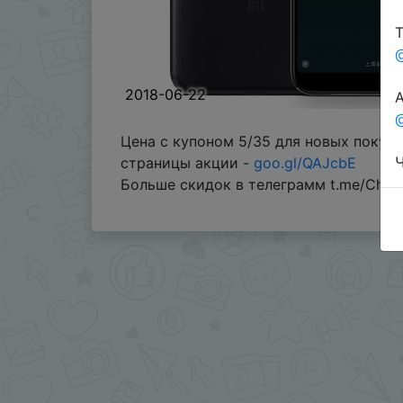
Т
2018-06-22
А
@
Цена с купоном 5/35 для новых покупа
Ч
страницы акции -
goo.gl/QAJcbE
Больше скидок в телеграмм t.me/Chin