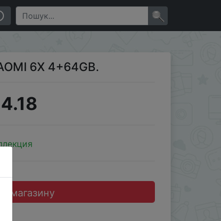
×
AOMI 6X 4+64GB.
4.18
ллекция
до магазину