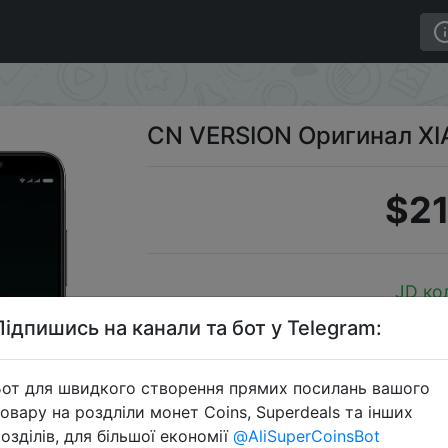
64GB.
CN VERSION Оригинал XI
$21
JD ко
Підпишись на канали та бот у Telegram:
от для швидкого створення прямих посилань вашого
Перейти 
овару на роздліли монет Coins, Superdeals та інших
озділів, для більшої економії
@AliSuperCoinsBot