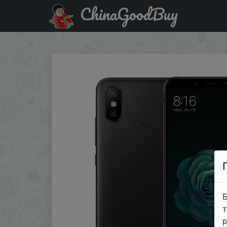
ChinaGoodBuy
Придбати по акціи CN VERSION Оригинал XIAOMI 6X 4+
Б
т
р