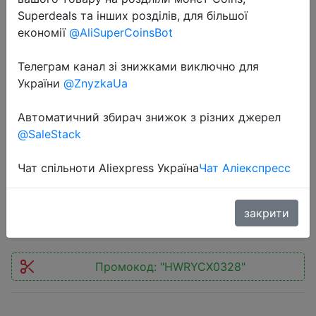
Superdeals та інших розділів, для більшої
економії
@AliSuperCoinsBot
Телеграм канал зі знижками виключно для
України
@ZnyzkaUa
2019-03-27
Huawei Honor Monster Вкладные
Автоматичний збирач знижок з різних джерел
@SaleStack
Наушники AM15 поддершка
Huawei Honor 9 Mate 8/9 P10
Чат спільноти Aliexpress Україна
Чат Аліекспресс
$2.99
закрити
Промокод:
"HWRYCX0328"