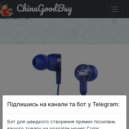
ChinaGoodBuy
Купити по знижці HWRYCX0328 Huawei Honor Monster
Вкладные Наушники AM15 поддершка Huawei Honor 9
Mate 8/9 P10
×
Підпишись на канали та бот у Telegram:
Бот для швидкого створення прямих посилань
вашого товару на роздліли монет Coins,