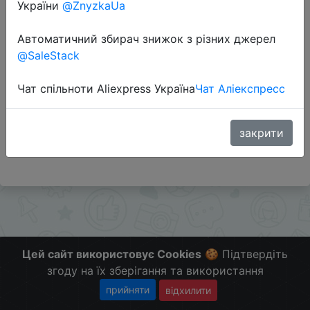
України
@ZnyzkaUa
Автоматичний збирач знижок з різних джерел
Перейти до магазину
@SaleStack
Чат спільноти Aliexpress Україна
Чат Аліекспресс
Додаткова інформація відсутня.
Слідкуйте за знижками на мобільному, в телеграм
каналі:
закрити
ZnyzhkaUA
Цей сайт використовує Cookies
🍪 Підтвердіть
згоду на їх зберігання та використання
прийняти
відхилити