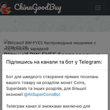
ChinaGoodBuy
Промокод на знижку 15bwfye5 Blitzwolf BW-FYE5
беспроводные наушники с портативной зарядкой
×
2019-03-26
Blitzwolf BW-FYE5 беспроводные
наушники с портативной зарядкой
Підпишись на канали та бот у Telegram:
Бот для швидкого створення прямих посилань
$31.39
вашого товару на роздліли монет Coins,
Superdeals та інших розділів, для більшої
економії
@AliSuperCoinsBot
Промокод:
"15bwfye5"
Телеграм канал зі знижками виключно для