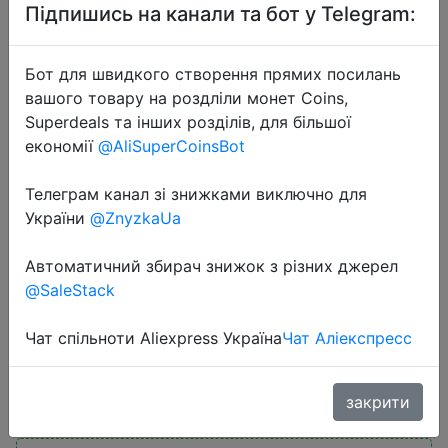
Підпишись на канали та бот у Telegram:
Бот для швидкого створення прямих посилань
вашого товару на роздліли монет Coins,
Superdeals та інших розділів, для більшої
економії
@AliSuperCoinsBot
2024-01-29
Spring Small Fresh Hobo Bag New
Телеграм канал зі знижками виключно для
Fashion Stone Pattern Women
України
@ZnyzkaUa
Handbag Luxury One Shoulder
Автоматичний збирач знижок з різних джерел
Underarm Bag With Zipper Half
@SaleStack
Moon Bag
Чат спільноти Aliexpress Україна
Чат Аліекспресс
$3.49
закрити