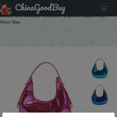
ChinaGoodBuy
Промокод на знижку FOGNYUINOGIH Spring Small Fresh
Hobo Bag New Fashion Stone Pattern Women Handbag
Luxury One Shoulder Underarm Bag With Zipper Half
Moon Bag
×